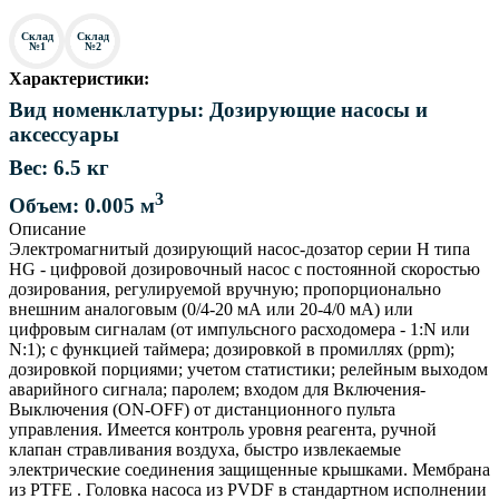
Склад
Склад
№1
№2
Характеристики:
Вид номенклатуры: Дозирующие насосы и
аксессуары
Вес: 6.5 кг
3
Объем: 0.005 м
Описание
Электромагнитый дозирующий насос-дозатор серии H типа
HG - цифровой дозировочный насос с постоянной скоростью
дозирования, регулируемой вручную; пропорционально
внешним аналоговым (0/4-20 мА или 20-4/0 мА) или
цифровым сигналам (от импульсного расходомера - 1:N или
N:1); с функцией таймера; дозировкой в промиллях (ppm);
дозировкой порциями; учетом статистики; релейным выходом
аварийного сигнала; паролем; входом для Включения-
Выключения (ON-OFF) от дистанционного пульта
управления. Имеется контроль уровня реагента, ручной
клапан стравливания воздуха, быстро извлекаемые
электрические соединения защищенные крышками. Мембрана
из PTFE . Головка насоса из PVDF в стандартном исполнении