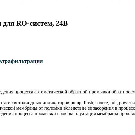
 для RO-систем, 24В
ьтрафильтрация
ведения процесса автоматической обратной промывки обратноо
пяти светодиодных индикаторов pump, flush, source, full, power
ческой мембраны от поломки вследствие ее засорения в процес
ведения процесса промывки срок эксплуатация мембраны продляе