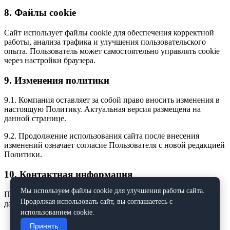
8. Файлы cookie
Сайт использует файлы cookie для обеспечения корректной
работы, анализа трафика и улучшения пользовательского
опыта. Пользователь может самостоятельно управлять cookie
через настройки браузера.
9. Изменения политики
9.1. Компания оставляет за собой право вносить изменения в
настоящую Политику. Актуальная версия размещена на
данной странице.
9.2. Продолжение использования сайта после внесения
изменений означает согласие Пользователя с новой редакцией
Политики.
10. Контактная информация
Мы используем файлы cookie для улучшения работы сайта.
По всем вопросам, связанным с обработкой персональных
Продолжая использовать сайт, вы соглашаетесь с
данных, обращайтесь:
использованием cookie.
Телефон:
+7 (843) 240-10-18
Принять