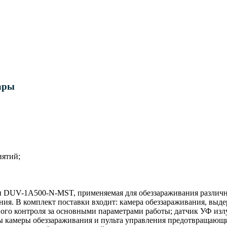
ары
иятий;
 DUV-1А500-N-MST, применяемая для обеззараживания различны
ения. В комплект поставки входит: камера обеззараживания, вы
ого контроля за основными параметрами работы; датчик УФ изл
ы камеры обеззараживания и пульта управления предотвращающи