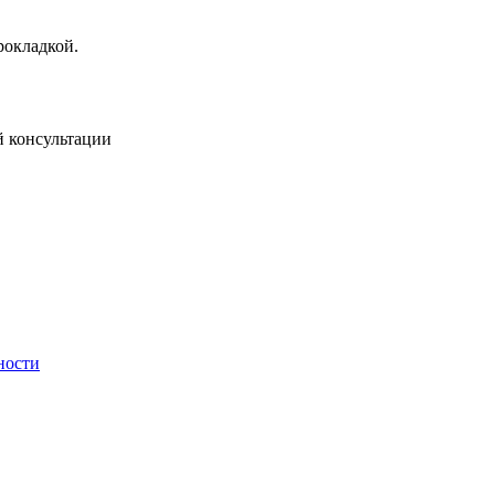
рокладкой.
й консультации
ности