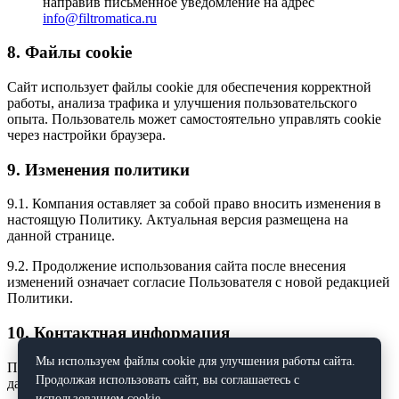
направив письменное уведомление на адрес
info@filtromatica.ru
8. Файлы cookie
Сайт использует файлы cookie для обеспечения корректной
работы, анализа трафика и улучшения пользовательского
опыта. Пользователь может самостоятельно управлять cookie
через настройки браузера.
9. Изменения политики
9.1. Компания оставляет за собой право вносить изменения в
настоящую Политику. Актуальная версия размещена на
данной странице.
9.2. Продолжение использования сайта после внесения
изменений означает согласие Пользователя с новой редакцией
Политики.
10. Контактная информация
Мы используем файлы cookie для улучшения работы сайта.
По всем вопросам, связанным с обработкой персональных
Продолжая использовать сайт, вы соглашаетесь с
данных, обращайтесь:
использованием cookie.