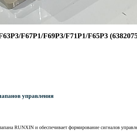
F63P3/F67P1/F69P3/F71P1/F65P3 (6382075
лапанов управления
клапана RUNXIN и обеспечивает формирование сигналов управле