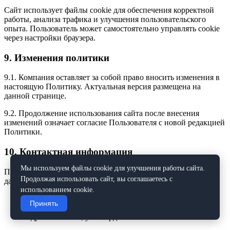
Сайт использует файлы cookie для обеспечения корректной
работы, анализа трафика и улучшения пользовательского
опыта. Пользователь может самостоятельно управлять cookie
через настройки браузера.
9. Изменения политики
9.1. Компания оставляет за собой право вносить изменения в
настоящую Политику. Актуальная версия размещена на
данной странице.
9.2. Продолжение использования сайта после внесения
изменений означает согласие Пользователя с новой редакцией
Политики.
10. Контактная информация
Мы используем файлы cookie для улучшения работы сайта.
По всем вопросам, связанным с обработкой персональных
Продолжая использовать сайт, вы соглашаетесь с
данных, обращайтесь:
использованием cookie.
Телефон:
+7 (843) 240-10-18
Принять
Email:
info@filtromatica.ru
Адрес: г. Казань, ул. Гвардейская 45а/4