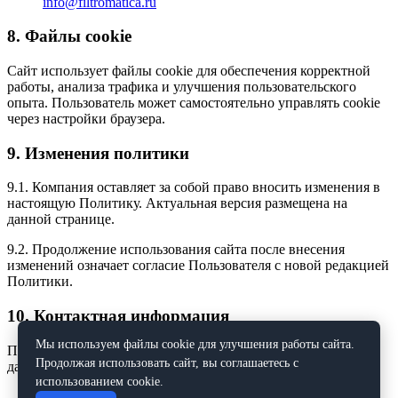
info@filtromatica.ru
8. Файлы cookie
Сайт использует файлы cookie для обеспечения корректной
работы, анализа трафика и улучшения пользовательского
опыта. Пользователь может самостоятельно управлять cookie
через настройки браузера.
9. Изменения политики
9.1. Компания оставляет за собой право вносить изменения в
настоящую Политику. Актуальная версия размещена на
данной странице.
9.2. Продолжение использования сайта после внесения
изменений означает согласие Пользователя с новой редакцией
Политики.
10. Контактная информация
Мы используем файлы cookie для улучшения работы сайта.
По всем вопросам, связанным с обработкой персональных
Продолжая использовать сайт, вы соглашаетесь с
данных, обращайтесь:
использованием cookie.
Телефон:
+7 (843) 240-10-18