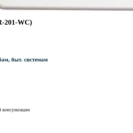
BR-201-WC)
ам, быт. системам
й консультации